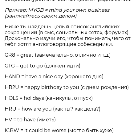
Пример: MYOB = mind your own business
(занимайтесь своим делом)
Ниже ты найдешь целый список английских
сокращений (в смс, социальных сетях, форумах).
Досконально изучи его, чтобы понимать, чего от
тебя хотят англоговорящие собеседники.
GR8 = great (замечательно, отлично и т.д.)
GTG = got to go (должен идти)
HAND = have a nice day (хорошего дня)
HB2U = happy birthday to you (с днем рождения)
HOLS = holidays (каникулы, отпуск)
HRU = how are you (как ты? как дела?)
HV = to have (иметь)
ICBW = it could be worse (могло быть хуже)