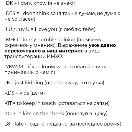
IDK = I dont know (я не знаю)
IDTS = I don’t think so (я так не думаю, не думаю,
не согласен)
ILU / Luv U = I love you (я люблю тебя)
IMHO = in my humble opinion (по моему
скромному мнению). Выражение
уже давно
перекочевало в наш интернет
в виде
транслитерации ИМХО.
IYKWIM = if you know what I mean (если ты
понимаешь, о чем я)
JK = just kidding (просто шучу, это шутка)
KDS = kids (дети)
KIT = to keep in touch (оставаться на связи)
KOTC = kiss on the cheek (поцелуй в щеку)
L8 = late (поздно, недавно, за последнее время)