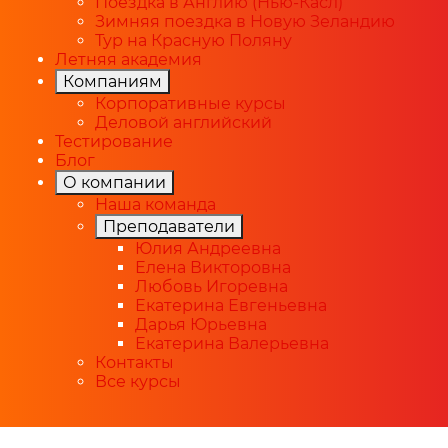
Поездка в Англию (Нью-Касл)
Зимняя поездка в Новую Зеландию
Тур на Красную Поляну
Летняя академия
Компаниям
Корпоративные курсы
Деловой английский
Тестирование
Блог
О компании
Наша команда
Преподаватели
Юлия Андреевна
Елена Викторовна
Любовь Игоревна
Екатерина Евгеньевна
Дарья Юрьевна
Екатерина Валерьевна
Контакты
Все курсы