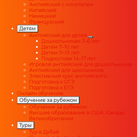
Английский с носителем
Китайский
Немецкий
Французский
Детям
Английский для детей
Дошкольникам 3–6 лет
Детям 7–10 лет
Детям 11–13 лет
Подросткам 14–17 лет
Игровой английский для дошкольников
Английский для школьников
Элективный курс английского
Подготовка к ОГЭ
Подготовка к ЕГЭ
Онлайн обучение
Обучение за рубежом
Обучение за рубежом
Высшее образование в США, Канаде,
Великобритании
Туры
Тур в Дубай