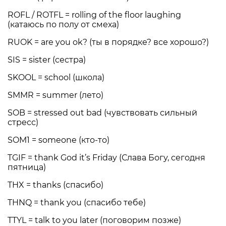
ROFL / ROTFL = rolling of the floor laughing
(катаюсь по полу от смеха)
RUOK = are you ok? (ты в порядке? все хорошо?)
SIS = sister (сестра)
SKOOL = school (школа)
SMMR = summer (лето)
SOB = stressed out bad (чувствовать сильный
стресс)
SOM1 = someone (кто-то)
TGIF = thank God it’s Friday (Слава Богу, сегодня
пятница)
THX = thanks (спасибо)
THNQ = thank you (спасибо тебе)
TTYL = talk to you later (поговорим позже)