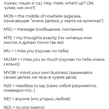
(чувак, пацан и т.д.): Hey, mate, what’s up? (Эй,
чувак, как оно?)
MON = the middle of nowhere (идиома,
означающая “очень далеко, у черта на куличках”)
MSG = message (сообщение, послание)
MTE = my thoughts exactly (ты читаешь мои
мысли, я думаю точно так же)
MU = I miss you (скучаю по тебе)
MUSM = I miss you so much (скучаю по тебе очень
сильно)
MYOB = mind your own business (занимайся
своим делом, не лезь в чужие дела)
N2S = needless to say (само собой разумеется,
очевидно что…)
NE1 = anyone (кто угодно, любой)
NO1 = no one (никто)