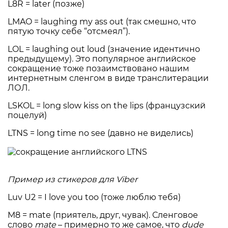
L8R = later (позже)
LMAO = laughing my ass out (так смешно, что
пятую точку себе “отсмеял”).
LOL = laughing out loud (значение идентично
предыдущему). Это популярное английское
сокращение тоже позаимствовано нашим
интернетным сленгом в виде транслитерации
ЛОЛ.
LSKOL = long slow kiss on the lips (французский
поцелуй)
LTNS = long time no see (давно не виделись)
Пример из стикеров для Viber
Luv U2 = I love you too (тоже люблю тебя)
M8 = mate (приятель, друг, чувак). Сленговое
слово
mate
– примерно то же самое, что
dude