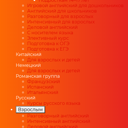
Подросткам 14–17 лет
Игровой английский для дошкольников
Английский для школьников
Разговорный для взрослых
Интенсивный для взрослых
Деловой английский
С носителем языка
Элективный курс
Подготовка к ОГЭ
Подготовка к ЕГЭ
Китайский
Для взрослых и детей
Немецкий
Для взрослых и детей
Романская группа
Французский
Испанский
Итальянский
Русский
Курсы русского языка
Взрослым
Разговорный английский
Интенсивный английский
Деловой английский