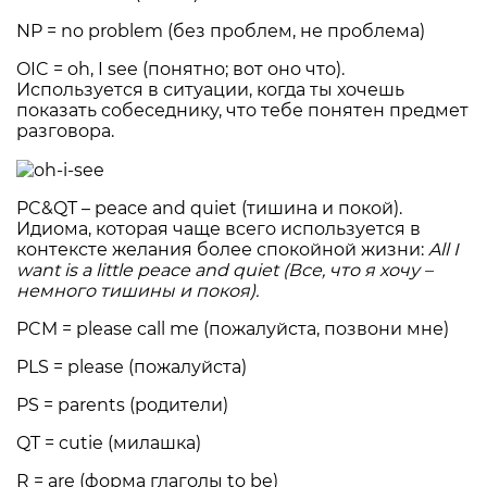
NP = no problem (без проблем, не проблема)
OIC = oh, I see (понятно; вот оно что).
Используется в ситуации, когда ты хочешь
показать собеседнику, что тебе понятен предмет
разговора.
PC&QT – peace and quiet (тишина и покой).
Идиома, которая чаще всего используется в
контексте желания более спокойной жизни:
All I
want is a little peace and quiet (Все, что я хочу –
немного тишины и покоя).
PCM = please call me (пожалуйста, позвони мне)
PLS = please (пожалуйста)
PS = parents (родители)
QT = cutie (милашка)
R = are (форма глаголы to be)