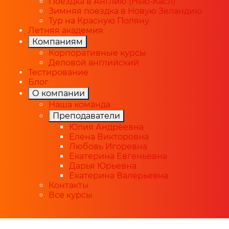
Поездка в Англию (Нью-Касл)
Зимняя поездка в Новую Зеландию
Тур на Красную Поляну
Летняя академия
Компаниям
Корпоративные курсы
Деловой английский
Тестирование
Блог
О компании
Наша команда
Преподаватели
Юлия Андреевна
Елена Викторовна
Любовь Игоревна
Екатерина Евгеньевна
Дарья Юрьевна
Екатерина Валерьевна
Контакты
Все курсы