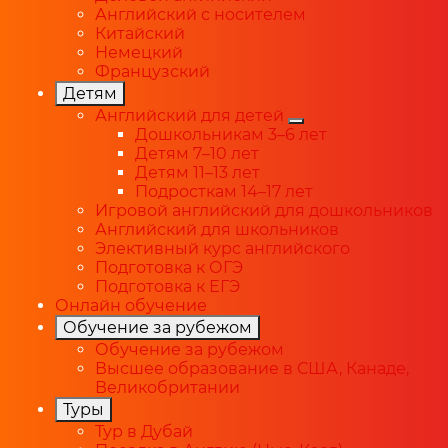
Английский с носителем
Китайский
Немецкий
Французский
Детям
Английский для детей
Дошкольникам 3–6 лет
Детям 7–10 лет
Детям 11–13 лет
Подросткам 14–17 лет
Игровой английский для дошкольников
Английский для школьников
Элективный курс английского
Подготовка к ОГЭ
Подготовка к ЕГЭ
Онлайн обучение
Обучение за рубежом
Обучение за рубежом
Высшее образование в США, Канаде,
Великобритании
Туры
Тур в Дубай