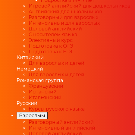
Подросткам 14–17 лет
Игровой английский для дошкольников
Английский для школьников
Разговорный для взрослых
Интенсивный для взрослых
Деловой английский
С носителем языка
Элективный курс
Подготовка к ОГЭ
Подготовка к ЕГЭ
Китайский
Для взрослых и детей
Немецкий
Для взрослых и детей
Романская группа
Французский
Испанский
Итальянский
Русский
Курсы русского языка
Взрослым
Разговорный английский
Интенсивный английский
Деловой английский