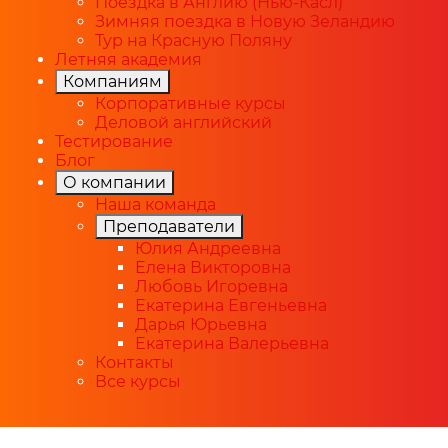
Поездка в Англию (Нью-Касл)
Зимняя поездка в Новую Зеландию
Тур на Красную Поляну
Летняя академия
Компаниям
Корпоративные курсы
Деловой английский
Тестирование
Блог
О компании
Наша команда
Преподаватели
Юлия Андреевна
Елена Викторовна
Любовь Игоревна
Екатерина Евгеньевна
Дарья Юрьевна
Екатерина Валерьевна
Контакты
Все курсы