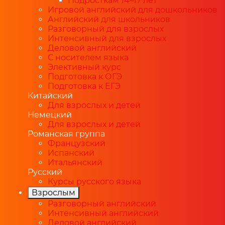
Подросткам 14–17 лет
Игровой английский для дошкольников
Английский для школьников
Разговорный для взрослых
Интенсивный для взрослых
Деловой английский
С носителем языка
Элективный курс
Подготовка к ОГЭ
Подготовка к ЕГЭ
Китайский
Для взрослых и детей
Немецкий
Для взрослых и детей
Романская группа
Французский
Испанский
Итальянский
Русский
Курсы русского языка
Взрослым
Разговорный английский
Интенсивный английский
Деловой английский