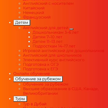
Английский с носителем
Китайский
Немецкий
Французский
Детям
Английский для детей
Дошкольникам 3–6 лет
Детям 7–10 лет
Детям 11–13 лет
Подросткам 14–17 лет
Игровой английский для дошкольников
Английский для школьников
Элективный курс английского
Подготовка к ОГЭ
Подготовка к ЕГЭ
Онлайн обучение
Обучение за рубежом
Обучение за рубежом
Высшее образование в США, Канаде,
Великобритании
Туры
Тур в Дубай