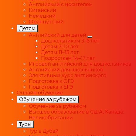
Английский с носителем
Китайский
Немецкий
Французский
Детям
Английский для детей
Дошкольникам 3–6 лет
Детям 7–10 лет
Детям 11–13 лет
Подросткам 14–17 лет
Игровой английский для дошкольников
Английский для школьников
Элективный курс английского
Подготовка к ОГЭ
Подготовка к ЕГЭ
Онлайн обучение
Обучение за рубежом
Обучение за рубежом
Высшее образование в США, Канаде,
Великобритании
Туры
Тур в Дубай