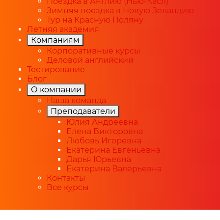
Поездка в Англию (Нью-Касл)
Зимняя поездка в Новую Зеландию
Тур на Красную Поляну
Летняя академия
Компаниям
Корпоративные курсы
Деловой английский
Тестирование
Блог
О компании
Наша команда
Преподаватели
Юлия Андреевна
Елена Викторовна
Любовь Игоревна
Екатерина Евгеньевна
Дарья Юрьевна
Екатерина Валерьевна
Контакты
Все курсы