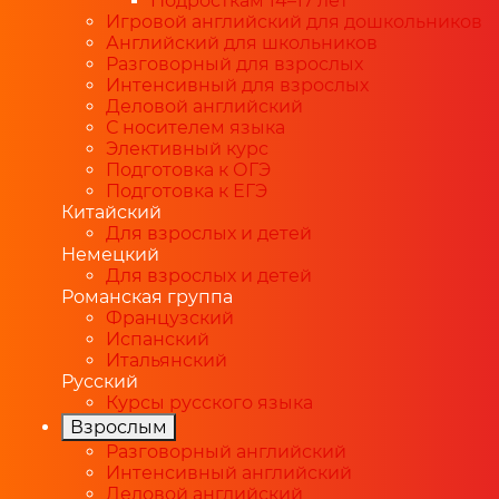
Подросткам 14–17 лет
Игровой английский для дошкольников
Английский для школьников
Разговорный для взрослых
Интенсивный для взрослых
Деловой английский
С носителем языка
Элективный курс
Подготовка к ОГЭ
Подготовка к ЕГЭ
Китайский
Для взрослых и детей
Немецкий
Для взрослых и детей
Романская группа
Французский
Испанский
Итальянский
Русский
Курсы русского языка
Взрослым
Разговорный английский
Интенсивный английский
Деловой английский