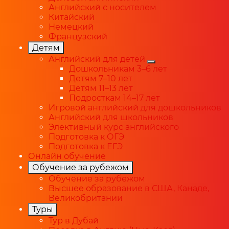
Английский с носителем
Китайский
Немецкий
Французский
Детям
Английский для детей
Дошкольникам 3–6 лет
Детям 7–10 лет
Детям 11–13 лет
Подросткам 14–17 лет
Игровой английский для дошкольников
Английский для школьников
Элективный курс английского
Подготовка к ОГЭ
Подготовка к ЕГЭ
Онлайн обучение
Обучение за рубежом
Обучение за рубежом
Высшее образование в США, Канаде,
Великобритании
Туры
Тур в Дубай