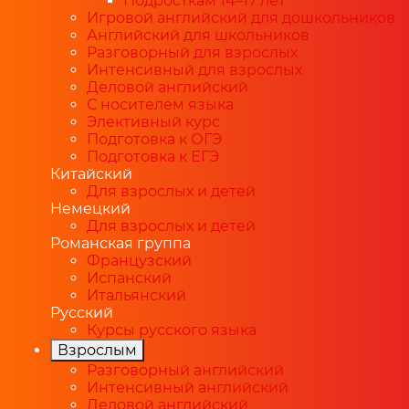
Подросткам 14–17 лет
Игровой английский для дошкольников
Английский для школьников
Разговорный для взрослых
Интенсивный для взрослых
Деловой английский
С носителем языка
Элективный курс
Подготовка к ОГЭ
Подготовка к ЕГЭ
Китайский
Для взрослых и детей
Немецкий
Для взрослых и детей
Романская группа
Французский
Испанский
Итальянский
Русский
Курсы русского языка
Взрослым
Разговорный английский
Интенсивный английский
Деловой английский