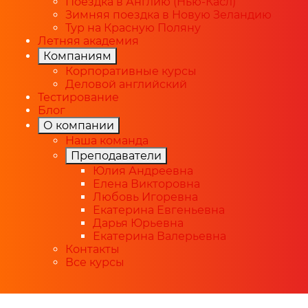
Поездка в Англию (Нью-Касл)
Зимняя поездка в Новую Зеландию
Тур на Красную Поляну
Летняя академия
Компаниям
Корпоративные курсы
Деловой английский
Тестирование
Блог
О компании
Наша команда
Преподаватели
Юлия Андреевна
Елена Викторовна
Любовь Игоревна
Екатерина Евгеньевна
Дарья Юрьевна
Екатерина Валерьевна
Контакты
Все курсы