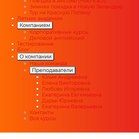
Поездка в Англию (Нью-Касл)
Зимняя поездка в Новую Зеландию
Тур на Красную Поляну
Летняя академия
Компаниям
Корпоративные курсы
Деловой английский
Тестирование
Блог
О компании
Наша команда
Преподаватели
Юлия Андреевна
Елена Викторовна
Любовь Игоревна
Екатерина Евгеньевна
Дарья Юрьевна
Екатерина Валерьевна
Контакты
Все курсы