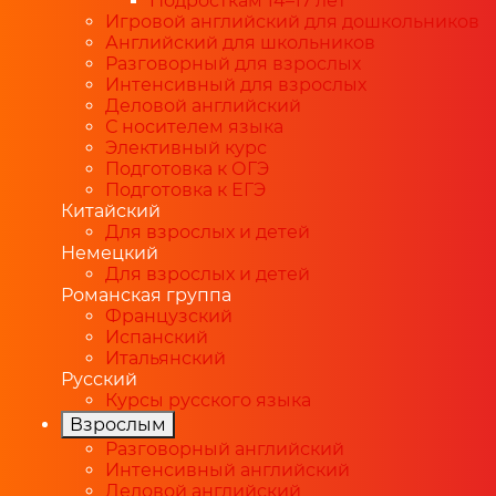
Подросткам 14–17 лет
Игровой английский для дошкольников
Английский для школьников
Разговорный для взрослых
Интенсивный для взрослых
Деловой английский
С носителем языка
Элективный курс
Подготовка к ОГЭ
Подготовка к ЕГЭ
Китайский
Для взрослых и детей
Немецкий
Для взрослых и детей
Романская группа
Французский
Испанский
Итальянский
Русский
Курсы русского языка
Взрослым
Разговорный английский
Интенсивный английский
Деловой английский