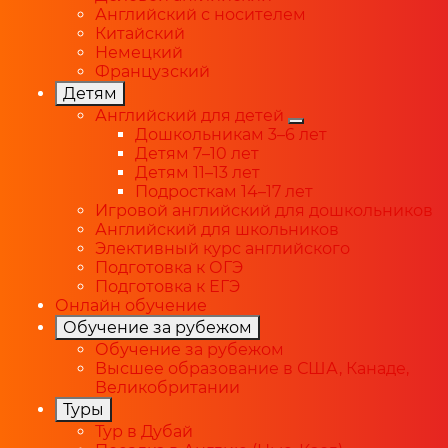
Английский с носителем
Китайский
Немецкий
Французский
Детям
Английский для детей
Дошкольникам 3–6 лет
Детям 7–10 лет
Детям 11–13 лет
Подросткам 14–17 лет
Игровой английский для дошкольников
Английский для школьников
Элективный курс английского
Подготовка к ОГЭ
Подготовка к ЕГЭ
Онлайн обучение
Обучение за рубежом
Обучение за рубежом
Высшее образование в США, Канаде,
Великобритании
Туры
Тур в Дубай