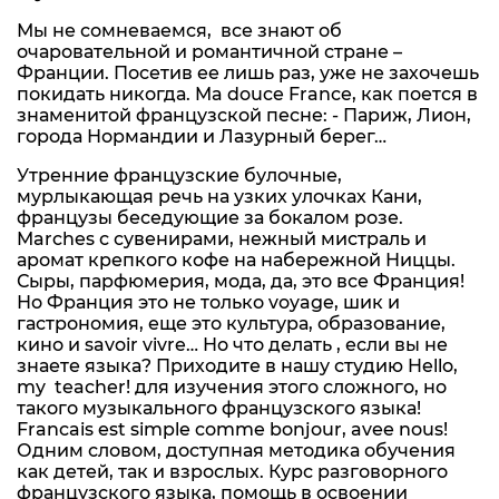
Мы не сомневаемся, все знают об
очаровательной и романтичной стране –
Франции. Посетив ее лишь раз, уже не захочешь
покидать никогда. Ma douce France, как поется в
знаменитой французской песне: - Париж, Лион,
города Нормандии и Лазурный берег…
Утренние французские булочные,
мурлыкающая речь на узких улочках Кани,
французы беседующие за бокалом розе.
Marches с сувенирами, нежный мистраль и
аромат крепкого кофе на набережной Ниццы.
Сыры, парфюмерия, мода, да, это все Франция!
Но Франция это не только voyage, шик и
гастрономия, еще это культура, образование,
кино и savoir vivre… Но что делать , если вы не
знаете языка? Приходите в нашу студию Hello,
my teacher! для изучения этого сложного, но
такого музыкального французского языка!
Francais est simple comme bonjour, avee nous!
Одним словом, доступная методика обучения
как детей, так и взрослых. Курс разговорного
французского языка, помощь в освоении