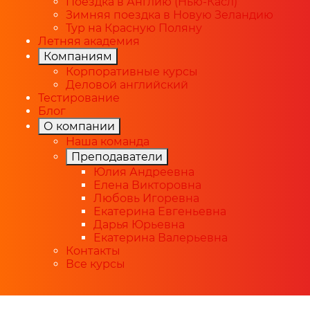
Поездка в Англию (Нью-Касл)
Зимняя поездка в Новую Зеландию
Тур на Красную Поляну
Летняя академия
Компаниям
Корпоративные курсы
Деловой английский
Тестирование
Блог
О компании
Наша команда
Преподаватели
Юлия Андреевна
Елена Викторовна
Любовь Игоревна
Екатерина Евгеньевна
Дарья Юрьевна
Екатерина Валерьевна
Контакты
Все курсы