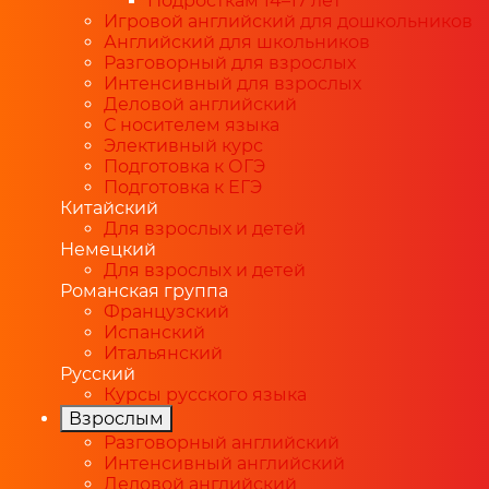
Подросткам 14–17 лет
Игровой английский для дошкольников
Английский для школьников
Разговорный для взрослых
Интенсивный для взрослых
Деловой английский
С носителем языка
Элективный курс
Подготовка к ОГЭ
Подготовка к ЕГЭ
Китайский
Для взрослых и детей
Немецкий
Для взрослых и детей
Романская группа
Французский
Испанский
Итальянский
Русский
Курсы русского языка
Взрослым
Разговорный английский
Интенсивный английский
Деловой английский