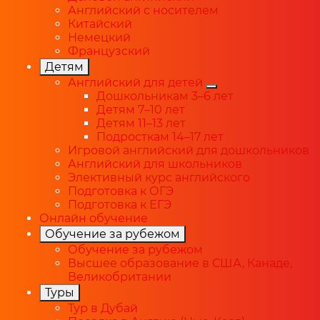
Английский с носителем
Китайский
Немецкий
Французский
Детям
Английский для детей
Дошкольникам 3–6 лет
Детям 7–10 лет
Детям 11–13 лет
Подросткам 14–17 лет
Игровой английский для дошкольников
Английский для школьников
Элективный курс английского
Подготовка к ОГЭ
Подготовка к ЕГЭ
Онлайн обучение
Обучение за рубежом
Обучение за рубежом
Высшее образование в США, Канаде,
Великобритании
Туры
Тур в Дубай