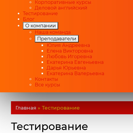
Корпоративные курсы
Деловой английский
Тестирование
Блог
О компании
Наша команда
Преподаватели
Юлия Андреевна
Елена Викторовна
Любовь Игоревна
Екатерина Евгеньевна
Дарья Юрьевна
Екатерина Валерьевна
Контакты
Все курсы
Главная
»
Тестирование
Тестирование