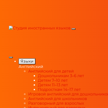
Языки
Английский
Английский для детей
Дошкольникам 3–6 лет
Детям 7–10 лет
Детям 11–13 лет
Подросткам 14–17 лет
Игровой английский для дошкольнико
Английский для школьников
Разговорный для взрослых
Интенсивный для взрослых