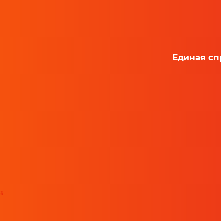
Единая сп
в