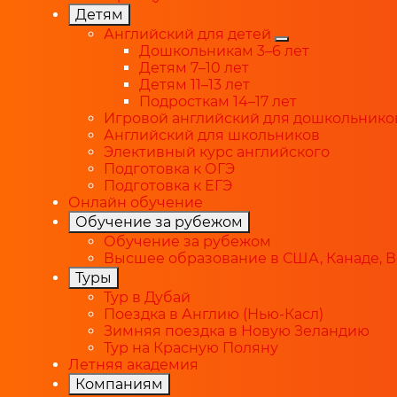
Детям
Английский для детей
Дошкольникам 3–6 лет
Детям 7–10 лет
Детям 11–13 лет
Подросткам 14–17 лет
Игровой английский для дошкольнико
Английский для школьников
Элективный курс английского
Подготовка к ОГЭ
Подготовка к ЕГЭ
Онлайн обучение
Обучение за рубежом
Обучение за рубежом
Высшее образование в США, Канаде, 
Туры
Тур в Дубай
Поездка в Англию (Нью-Касл)
Зимняя поездка в Новую Зеландию
Тур на Красную Поляну
Летняя академия
Компаниям