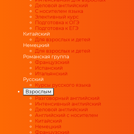
Деловой английский
С носителем языка
Элективный курс
Подготовка к ОГЭ
Подготовка к ЕГЭ
Китайский
Для взрослых и детей
Немецкий
Для взрослых и детей
Романская группа
Французский
Испанский
Итальянский
Русский
Курсы русского языка
Взрослым
Разговорный английский
Интенсивный английский
Деловой английский
Английский с носителем
Китайский
Немецкий
Французский