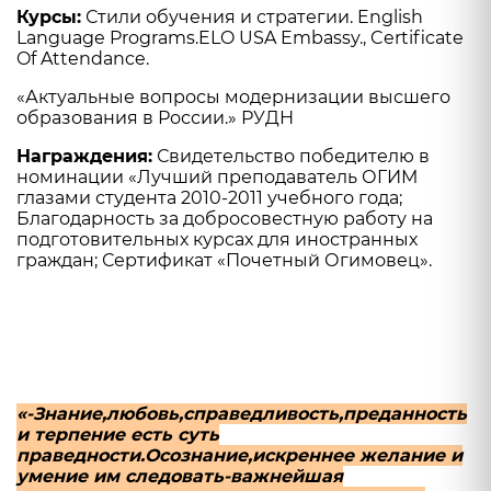
Курсы:
Стили обучения и стратегии. English
Language Programs.ELO USA Embassy., Certificate
Of Attendance.
«Актуальные вопросы модернизации высшего
образования в России.» РУДН
Награждения:
Свидетельство победителю в
номинации «Лучший преподаватель ОГИМ
глазами студента 2010-2011 учебного года;
Благодарность за добросовестную работу на
подготовительных курсах для иностранных
граждан; Сертификат «Почетный Огимовец».
«-Знание,любовь,справедливость,преданность
и терпение есть суть
праведности.Осознание,искреннее желание и
умение им следовать-важнейшая