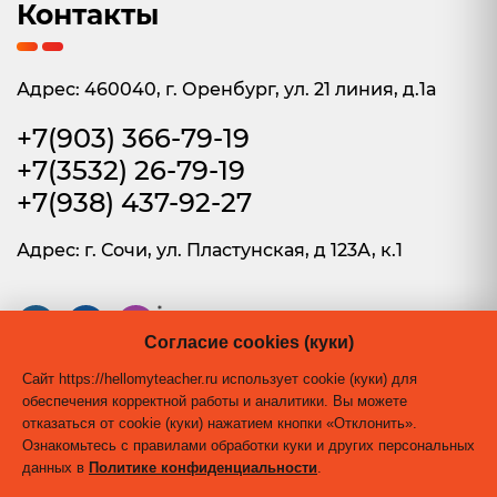
Контакты
Адрес: 460040, г. Оренбург, ул. 21 линия, д.1а
+7(903) 366-79-19
+7(3532) 26-79-19
+7(938) 437-92-27
Адрес: г. Сочи, ул. Пластунская, д 123А, к.1
*
Согласие cookies (куки)
* Instagram принадлежит Meta Platforms Inc. — организация признана
экстремистской, её деятельность запрещена на территории России.
Сайт https://hellomyteacher.ru использует cookie (куки) для
обеспечения корректной работы и аналитики. Вы можете
отказаться от cookie (куки) нажатием кнопки «Отклонить».
© 2026 Hello, my teacher! Студия
Ознакомьтесь с правилами обработки куки и других персональных
иностранных языков
данных в
Политике конфиденциальности
.
Политика конфиденциальности