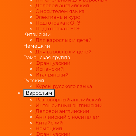
Деловой английский
С носителем языка
Элективный курс
Подготовка к ОГЭ
Подготовка к ЕГЭ
Китайский
Для взрослых и детей
Немецкий
Для взрослых и детей
Романская группа
Французский
Испанский
Итальянский
Русский
Курсы русского языка
Взрослым
Разговорный английский
Интенсивный английский
Деловой английский
Английский с носителем
Китайский
Немецкий
Французский