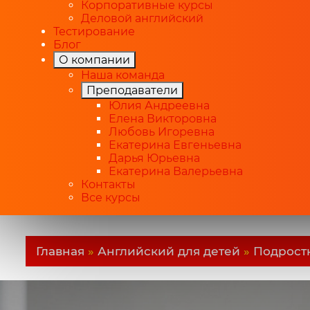
Корпоративные курсы
Деловой английский
Тестирование
Блог
О компании
Наша команда
Преподаватели
Юлия Андреевна
Елена Викторовна
Любовь Игоревна
Екатерина Евгеньевна
Дарья Юрьевна
Екатерина Валерьевна
Контакты
Все курсы
Главная
»
Английский для детей
»
Подростк