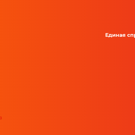
Единая сп
в