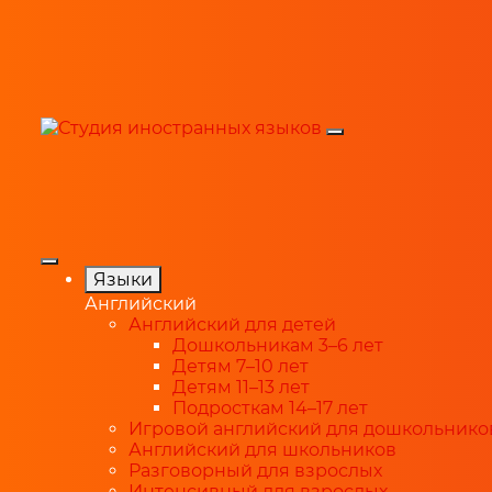
Языки
Английский
Английский для детей
Дошкольникам 3–6 лет
Детям 7–10 лет
Детям 11–13 лет
Подросткам 14–17 лет
Игровой английский для дошкольнико
Английский для школьников
Разговорный для взрослых
Интенсивный для взрослых