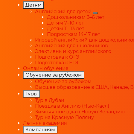
Детям
Английский для детей
Дошкольникам 3–6 лет
Детям 7–10 лет
Детям 11–13 лет
Подросткам 14–17 лет
Игровой английский для дошкольнико
Английский для школьников
Элективный курс английского
Подготовка к ОГЭ
Подготовка к ЕГЭ
Онлайн обучение
Обучение за рубежом
Обучение за рубежом
Высшее образование в США, Канаде, 
Туры
Тур в Дубай
Поездка в Англию (Нью-Касл)
Зимняя поездка в Новую Зеландию
Тур на Красную Поляну
Летняя академия
Компаниям