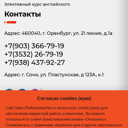
Элективный курс английского
Контакты
Адрес: 460040, г. Оренбург, ул. 21 линия, д.1а
+7(903) 366-79-19
+7(3532) 26-79-19
+7(938) 437-92-27
Адрес: г. Сочи, ул. Пластунская, д 123А, к.1
*
Согласие cookies (куки)
* Instagram принадлежит Meta Platforms Inc. — организация признана
экстремистской, её деятельность запрещена на территории России.
Сайт https://hellomyteacher.ru использует cookie (куки) для
обеспечения корректной работы и аналитики. Вы можете
отказаться от cookie (куки) нажатием кнопки «Отклонить».
© 2026 Hello, my teacher! Студия
Ознакомьтесь с правилами обработки куки и других персональных