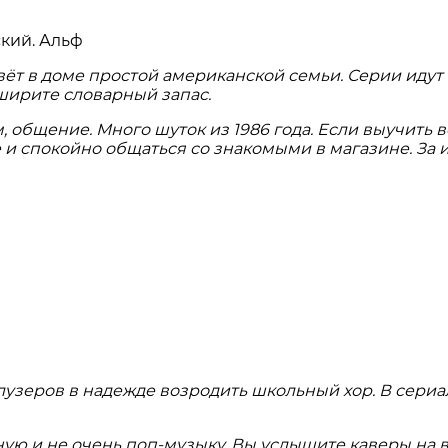
ёт в доме простой американской семьи. Серии идут 
ширите словарный запас.
общение. Много шуток из 1986 года. Если выучить в
и спокойно общаться со знакомыми в магазине. За 
узеров в надежде возродить школьный хор. В сериале
ную и не очень поп-музыку. Вы услышите каверы на 