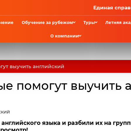
Единая справ
чение
Обучение за рубежом
Туры
Летняя ак
О компании
огут выучить английский
рые помогут выучить
 английского языка и разбили их на групп
росмотр!