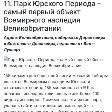
11. Парк Юрского Периода –
самый первый объект
Всемирного наследия
Великобритании
Адрес: Великобритания, побережье Дорсетшира
и Восточного Девоншира, недалеко от Вест-
Лулворт
155 километров береговой линии мезозойской эры
являются Всемирным наследием Юнеско и
охватывают период 185 миллионов лет!!! Как
полагают исследователи, здесь жили более 100
видов динозавров! Помимо скелета ихтиозавра,
удалось найти кости диковинных зверей – с
черепом, как у свиньи, и зубами, как у крокодила.