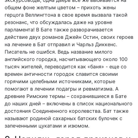
экскурсоводы, одна дверь все же выбивается на
общем фоне желтым цветом – прихоть жены
герцога Веллингтона в свое время вызвала такой
резонанс, что обсуждалась даже на уровне
парламента! В Бате также разворачивается
действие двух романов Джейн Остин, своих героев
на лечение в Бат отправил и Чарльз Диккенс.
Писатель не ошибся. Ведь название милого
английского городка, насчитывающего около 100
тысяч жителей, переводится как «баня» - еще со
времен античности городок славится своими
горячими целебными источниками, которые
помогают в лечении подагры и ревматизма. А
древние Римские термы – сохранившиеся в Бате
до наших дней – включены в список национального
достояния Соединенного королевства. Бат также
называют родиной сахарных батских булочек с
запеченными цукатами и изюмом.