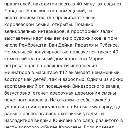
правителей, находится всего в 40 минутах езды от
Лондона. Большинство помещений, за
исключением тех, где проживают члены
королевской семьи, открыты. Помимо
великолепных интерьеров, в просторных залах
выставлены картины великих художников, в том
числе Рембрандта, Ван Дейка, Рафаэля и Рубенса.
Не меньшей популярностью пользуется также 40-
комнатый кукольный дом королевы Марии
потрясающая по сложности исполнения
миниатюра в масштабе 1:12 вызывает неизменный
восторг как детей, так и взрослых. Одним из ярких
воспоминаний от посещений Виндзорского замка,
безусловно, станет красочная церемония смены
почетного караула. Не откажите себе также в
удовольствии прогуляться по Большому парку, где
раньше располагались охотничьи угодья, и
насладиться видами Юбилейного сада, разбитого в
честь золотого юбилея Королевы. Если повезет,