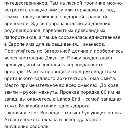
путешественников. Там на лесной тропинке можно
встретить спящую нимфу или торчащую из-под
земли голову великана с задорной травяной
прической. Здесь собрана коллекция древних
рододендронов, первобытных древовидных
папоротников, а также сохранилась единственная
в Европе яма для выращивания…. ананасов.
Прогуляйтесь по Затерянной долине и проберитесь
через настоящие Джунгли. Почву возделывают
вручную, чтобы сохранить первозданность
природы. Работы проводятся под руководством
британского садового архитектора Тома Смита.
Место примечательное во всех смыслах. До края
земли – рукой махнуть. Проехав порядка 80 км на
запад, вы окажетесь в Lands-End – самой западная
точке Великобритании: здесь дорога
заканчивается. Впереди - только бушующие волны
Атлантического океана и непередаваемое
ощущение свободы.