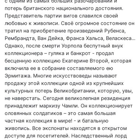
с одним из самых больших разочарований и
потерь британского национального достояния.
Представитель партии вигов славился своей
любовью к живописи. Своё огромное состояние он
тратил на приобретение произведений Рубенса,
Рембрандта, Ван Дейка, Франса Хальса, Веласкеса...
Однако, после смерти Уорпола беспутный внук
коллекционера – гуляка и банкрот - продал
бесценную коллекцию Екатерине Второй, которая
включила ее в собрание составляемого ею
Эрмитажа. Многие искусствоведы называют
продажу этой коллекции одной из крупнейших
культурных потерь Великобритании, которую, увы,
не наверстать. Сегодня великолепная резиденция
принадлежит маркизу Чамли. Он коллекционирует
оловянных солдатиков – это самая большая
частная коллекция в мире! - и батальную
живопись. Все экспонаты находятся в открытом
доступе для посетителей. Наследственный лорд