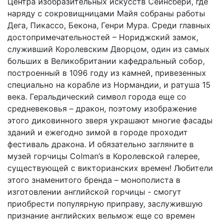
Центра изобразительных искусств Сейнсбери, где
наряду с сокровищницами Майя собраны работы
Дега, Пикассо, Бекона, Генри Мура. Среди главных
достопримечательностей – Нориджский замок,
служивший Королевским Дворцом, один из самых
больших в Великобритании кафедральный собор,
построенный в 1096 году из камней, привезенных
специально на корабле из Нормандии, и ратуша 15
века. Геральдический символ города еще со
средневековья – дракон, поэтому изображение
этого диковинного зверя украшают многие фасады
зданий и ежегодно зимой в городе проходит
фестиваль дракона. И обязательно загляните в
музей горчицы Colman’s в Королевской галерее,
существующей с викторианских времен! Любители
этого знаменитого бренда – монополиста в
изготовлении английской горчицы - смогут
приобрести популярную приправу, заслужившую
признание английских вельмож еще со времен