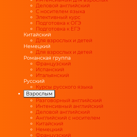
Деловой английский
С носителем языка
Элективный курс
Подготовка к ОГЭ
Подготовка к ЕГЭ
Китайский
Для взрослых и детей
Немецкий
Для взрослых и детей
Романская группа
Французский
Испанский
Итальянский
Русский
Курсы русского языка
Взрослым
Разговорный английский
Интенсивный английский
Деловой английский
Английский с носителем
Китайский
Немецкий
Французский