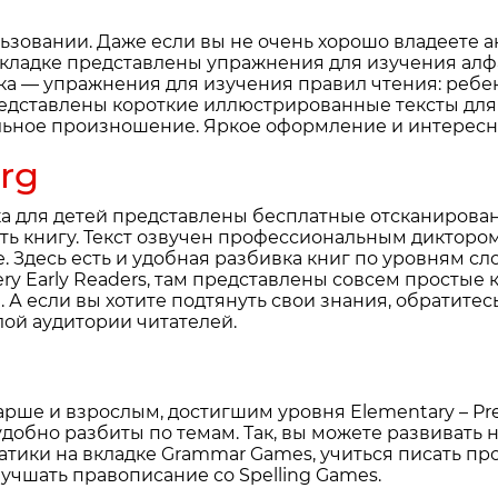
ользовании. Даже если вы не очень хорошо владеете 
й вкладке представлены упражнения для изучения алф
дка — упражнения для изучения правил чтения: ребе
редставлены короткие иллюстрированные тексты для 
льное произношение. Яркое оформление и интересн
org
ка для детей представлены бесплатные отсканирован
ь книгу. Текст озвучен профессиональным диктором,
Здесь есть и удобная разбивка книг по уровням сло
ery Early Readers, там представлены совсем простые 
А если вы хотите подтянуть свои знания, обратитесь 
ой аудитории читателей.
рше и взрослым, достигшим уровня Elementary – Pre
удобно разбиты по темам. Так, вы можете развивать
атики на вкладке Grammar Games, учиться писать пр
учшать правописание со Spelling Games.