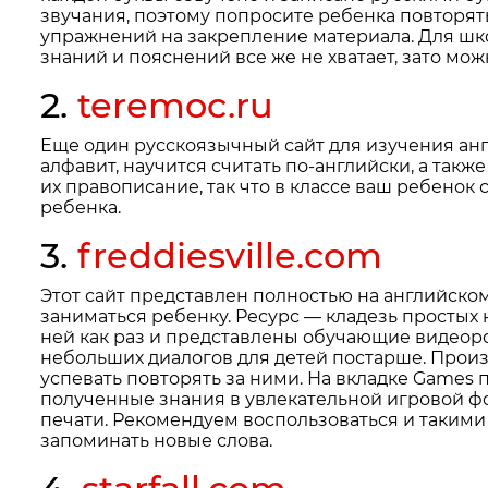
звучания, поэтому попросите ребенка повторят
упражнений на закрепление материала. Для шко
знаний и пояснений все же не хватает, зато мо
2.
teremoc.ru
Еще один русскоязычный сайт для изучения англ
алфавит, научится считать по-английски, а так
их правописание, так что в классе ваш ребено
ребенка.
3.
freddiesville.com
Этот сайт представлен полностью на английском
заниматься ребенку. Ресурс — кладезь простых 
ней как раз и представлены обучающие видеоро
небольших диалогов для детей постарше. Произ
успевать повторять за ними. На вкладке Games
полученные знания в увлекательной игровой фо
печати. Рекомендуем воспользоваться и таким
запоминать новые слова.