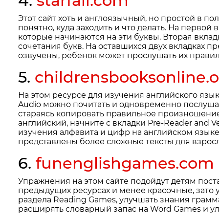
4.
starfall.com
Этот сайт хоть и англоязычный, но простой в п
понятно, куда заходить и что делать. На перво
которые начинаются на эти буквы. Вторая вкла
сочетания букв. На оставшихся двух вкладках п
озвучены, ребенок может прослушать их прави
5.
childrensbooksonline.
На этом ресурсе для изучения английского язы
Audio можно почитать и одновременно послушат
стараясь копировать правильное произношение. 
английский, начните с вкладки Pre-Reader and V
изучения алфавита и цифр на английском языке. 
представлены более сложные тексты для взросл
6.
funenglishgames.com
Упражнения на этом сайте подойдут детям поста
предыдущих ресурсах и менее красочные, зато 
раздела Reading Games, улучшать знания грамм
расширять словарный запас на Word Games и ул