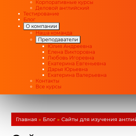
Корпоративные курсы
Деловой английский
Тестирование
Блог
О компании
Наша команда
Преподаватели
Юлия Андреевна
Елена Викторовна
Любовь Игоревна
Екатерина Евгеньевна
Дарья Юрьевна
Екатерина Валерьевна
Контакты
Все курсы
Главная
»
Блог
»
Сайты для изучения англи