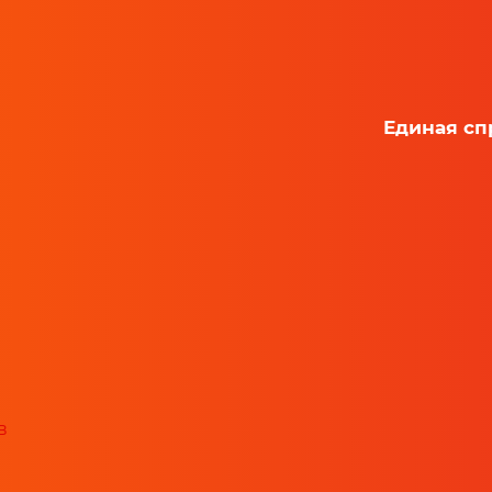
Единая сп
в