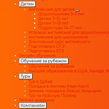
Детям
Английский для детей
Дошкольникам 3–6 лет
Детям 7–10 лет
Детям 11–13 лет
Подросткам 14–17 лет
Игровой английский для дошкольнико
Английский для школьников
Элективный курс английского
Подготовка к ОГЭ
Подготовка к ЕГЭ
Онлайн обучение
Обучение за рубежом
Обучение за рубежом
Высшее образование в США, Канаде, 
Туры
Тур в Дубай
Поездка в Англию (Нью-Касл)
Зимняя поездка в Новую Зеландию
Тур на Красную Поляну
Летняя академия
Компаниям