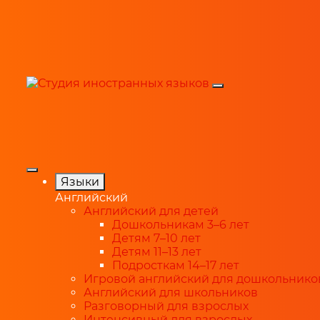
Языки
Английский
Английский для детей
Дошкольникам 3–6 лет
Детям 7–10 лет
Детям 11–13 лет
Подросткам 14–17 лет
Игровой английский для дошкольнико
Английский для школьников
Разговорный для взрослых
Интенсивный для взрослых