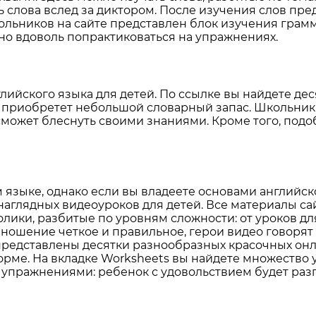
ь слова вслед за диктором. После изучения слов пр
льников на сайте представлен блок изучения грамма
жно вдоволь попрактиковаться на упражнениях.
ийского языка для детей. По ссылке вы найдете дес
же приобретет небольшой словарный запас. Школьник
к сможет блеснуть своими знаниями. Кроме того, по
 языке, однако если вы владеете основами английско
наглядных видеоуроков для детей. Все материалы сайт
лики, разбитые по уровням сложности: от уроков д
ношение четкое и правильное, герои видео говорят 
 представлены десятки разнообразных красочных онл
рме. На вкладке Worksheets вы найдете множество 
и упражнениями: ребенок с удовольствием будет ра