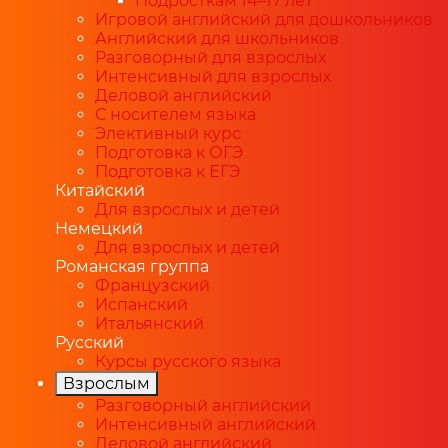
Подросткам 14–17 лет
Игровой английский для дошкольников
Английский для школьников
Разговорный для взрослых
Интенсивный для взрослых
Деловой английский
С носителем языка
Элективный курс
Подготовка к ОГЭ
Подготовка к ЕГЭ
Китайский
Для взрослых и детей
Немецкий
Для взрослых и детей
Романская группа
Французский
Испанский
Итальянский
Русский
Курсы русского языка
Взрослым
Разговорный английский
Интенсивный английский
Деловой английский