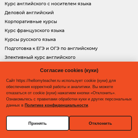
Курс английского с носителем языка
Деловой английский
Корпоративные курсы
Курс французского языка
Курсы русского языка
Подготовка к ЕГЭ и ОГЭ по английскому
Элективный курс английского
Контакты
Согласие cookies (куки)
Сайт https://hellomyteacher.ru использует cookie (куки) для
обеспечения корректной работы и аналитики. Вы можете
Адрес: 460040, г. Оренбург, ул. 21 линия, д.1а
отказаться от cookie (куки) нажатием кнопки «Отклонить».
Ознакомьтесь с правилами обработки куки и других персональных
+7(903) 366-79-19
данных в
Политике конфиденциальности
.
+7(3532) 26-79-19
+7(938) 437-92-27
Принять
Отклонить
Адрес: г. Сочи, ул. Пластунская, д 123А, к.1