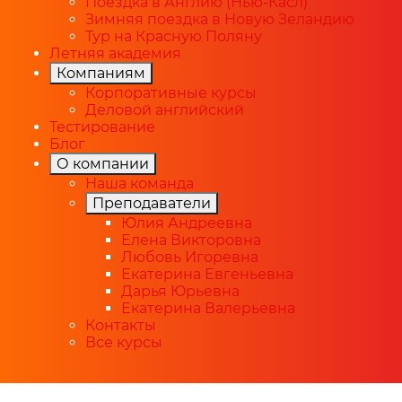
Поездка в Англию (Нью-Касл)
Зимняя поездка в Новую Зеландию
Тур на Красную Поляну
Летняя академия
Компаниям
Корпоративные курсы
Деловой английский
Тестирование
Блог
О компании
Наша команда
Преподаватели
Юлия Андреевна
Елена Викторовна
Любовь Игоревна
Екатерина Евгеньевна
Дарья Юрьевна
Екатерина Валерьевна
Контакты
Все курсы