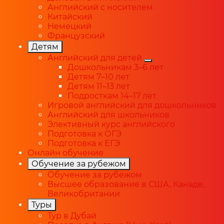
Английский с носителем
Китайский
Немецкий
Французский
Детям
Английский для детей
Дошкольникам 3–6 лет
Детям 7–10 лет
Детям 11–13 лет
Подросткам 14–17 лет
Игровой английский для дошкольников
Английский для школьников
Элективный курс английского
Подготовка к ОГЭ
Подготовка к ЕГЭ
Онлайн обучение
Обучение за рубежом
Обучение за рубежом
Высшее образование в США, Канаде,
Великобритании
Туры
Тур в Дубай